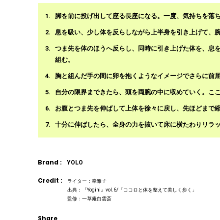
脚を前に投げ出して座る長座になる。一度、気持ちを落
息を吸い、少し体を反らしながら上半身を引き上げて、
つま先を体のほうへ反らし、同時に引き上げた体を、息
組む。
胸と組んだ手の間に卵を抱くようなイメージでさらに前
自分の限界まできたら、頭を両腕の中に収めていく。ここ
お腹とつま先を伸ばして上体を徐々に戻し、先ほどまで
十分に伸ばしたら、全身の力を抜いて床に横たわりリラ
Brand :
YOLO
Credit :
ライター：幸雅子
出典：『Yogini』vol.6/「ココロと体を整えて美しく歩く」
監修：一草庵白雲斎
Share