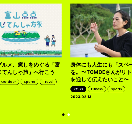
グルメ、癒しをめぐる「富
身体にも人生にも「スペ
じてんしゃ旅」へ行こう
を。〜TOMOEさんがリ
を通して伝えたいこと〜
Outdoor
Sports
Travel
YOLO
Fitness
Sports
2023.02.13
d