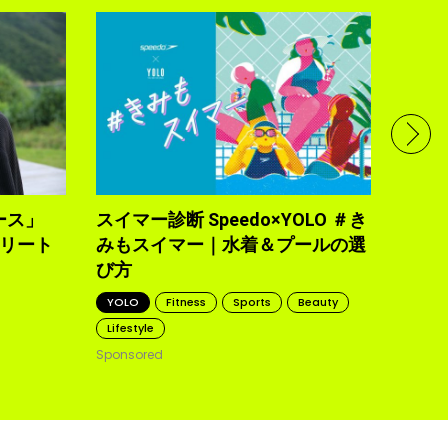
フル
で完
トレ
YOLO
2021.10
ース」
スイマー診断 Speedo×YOLO ＃き
トリート
みもスイマー｜水着＆プールの選
び方
YOLO
Fitness
Sports
Beauty
Lifestyle
Sponsored