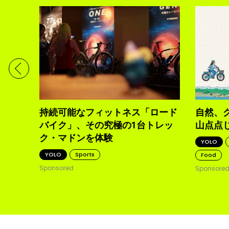
ディメ
体現す
持続可能なフィットネス「ロード
自然、
バイク」、その究極の1台トレッ
山点点
ク・マドンを体験
YOLO
YOLO
Sports
Food
Sponsored
Sponsore