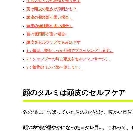
生活スタイルが表情を作り出す
実は頭皮の硬さが原因かも？
頭皮の側頭部が固い場合：
頭皮の頭頂部が固い場合：
首の後頭部が固い場合：
頭皮をセルフケアでもみほぐす
1：毎日、髪をしっかり櫛でブラッシングします。
2：シャンプーの時に頭皮をセルフマッサージ。
3：鎖骨のリンパ節へ促します。
顔のタルミは頭皮のセルフケア
冬の間にこわばっていた肩の力が抜け、暖かい気候
顔の表情が穏やかになった＝タレ目…。これって、