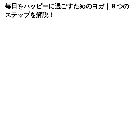
毎日をハッピーに過ごすためのヨガ｜８つの
ステップを解説！
YOLO 編集部
2023年11月06日
ヨガといえば、多くの人がポーズを連想するかもしれませ
んが、実はヨガとは、カラダを動かすこと（エクササイ
ズ）ではなく、ポーズや呼吸、瞑想による“経験や実践を
伴った哲学”のこと。自分の内側から外側まで、すべてが
自分自身とつながることを最終目的としています。そのた
めに、実は、ヨガには８つのステップが用意されていま
す。今回は、8つのステップである「八支則」を、ヨーガ
チャクラ主宰の森田尚子さんより教えていただきました。