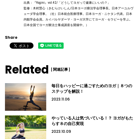
出典：『Yogini』vol.42/「どうしてヨガって健康にいいの？」
監修：木村慧心（きむらけいしん/日本ヨーガ療法学会理事長。日本アーユルヴ
ェーダ学会理事。（社）日本統合医療理事。日本ヨーガ・ニケタン代表。日本
内観学会会員。カイバルヤダーマ・ヨーガ大学にてヨーガ・セラピーを学ぶ。
日本全国でヨーガ療法士養成講座を開催中。）
Share
Related
[ 関連記事 ]
毎日をハッピーに過ごすためのヨガ｜８つの
ステップを解説！
2023.11.06
やっている人は気づいている！？ ヨガがもた
らす８の自己実現
2023.10.09