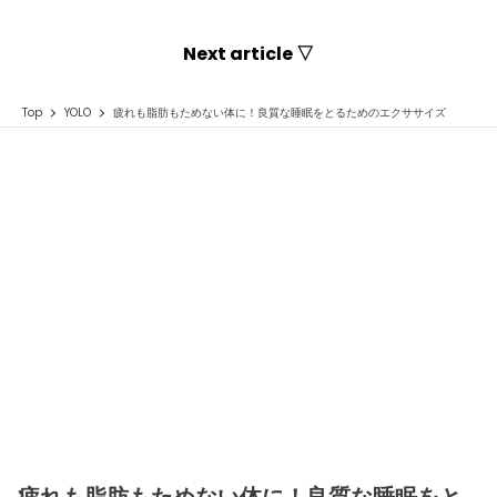
Next article ▽
Top
YOLO
疲れも脂肪もためない体に！良質な睡眠をとるためのエクササイズ
疲れも脂肪もためない体に！良質な睡眠をと