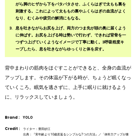
がら脚のヒザから下をバタバタさせ、ふくらはぎで太もも裏を
刺激する。これによって太ももの裏やふくらはぎの血流がよく
なり、むくみや疲労の解消にもなる。
息を吐きながらお尻を上げ、両方のつま先が頭の奥に届くよう
に伸ばす。お尻を上げる時は勢いで行わず、できれば背骨を一
つずつ上げていくようなイメージで丁寧に動く。3呼吸程度キ
ープしたら、息を吐きながらゆっくりと体を戻す。
背中まわりの筋肉をほぐすことができると、全身の血流が
アップします。その体温が下がる時が、ちょうど眠くなっ
ていくころ。眠気を逃さずに、上手に眠りに就けるよう
に、リラックスしていましょう。
Brand :
YOLO
Credit :
ライター：豊田紗江
出典：『実年齢より10歳若返るシンプルな7つの方法』／「体幹力アップが痩