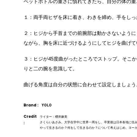
ペットボトルの重さに慣れてきたら、自分の体の重
１：両手両ヒザを床に着き、わきを締め、手をしっ
２：ヒジから手首までの前腕部は動かさないように
ながら、胸を床に近づけるようにしてヒジを曲げて
３：ヒジが45度曲がったところでストップ。そこ
りと二の腕を意識して。
曲げる角度は自分の状態に合わせて設定しましょう
Brand :
YOLO
Credit
ライター：櫻井麻美
:
さくらいあさみ。大学在学中に世界一周をし、卒業後は日本各地に住
やって生きるのか？何をして生きるのか？について考えはじめ、ヨー