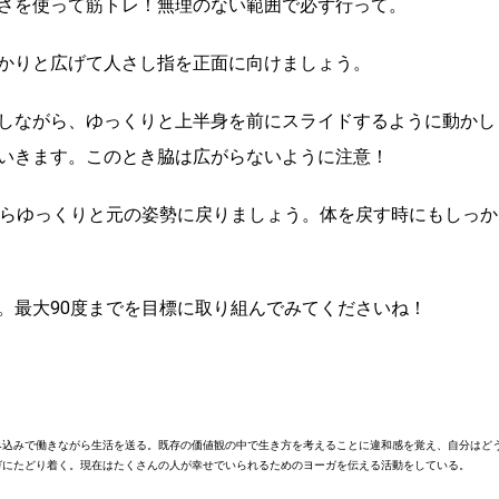
さを使って筋トレ！無理のない範囲で必ず行って。
かりと広げて人さし指を正面に向けましょう。
しながら、ゆっくりと上半身を前にスライドするように動かし
いきます。このとき脇は広がらないように注意！
からゆっくりと元の姿勢に戻りましょう。体を戻す時にもしっか
。最大90度までを目標に取り組んでみてくださいね！
み込みで働きながら生活を送る。既存の価値観の中で生き方を考えることに違和感を覚え、自分はど
ガにたどり着く。現在はたくさんの人が幸せでいられるためのヨーガを伝える活動をしている。