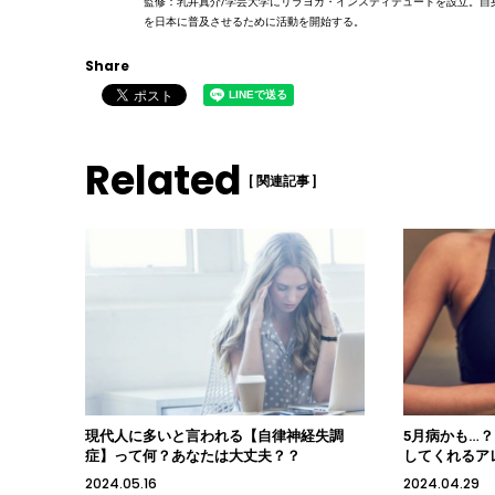
監修：乳井真介/学芸大学にリラヨガ・インスティテュートを設立。自
を日本に普及させるために活動を開始する。
Share
Related
[ 関連記事 ]
現代人に多いと言われる【自律神経失調
5月病かも…
症】って何？あなたは大丈夫？？
してくれるア
2024.05.16
2024.04.29