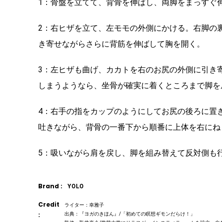
1：骨盤を立てて、背骨を伸ばし、両脚をまっすぐ
2：右ヒザを立て、左モモの外側にかける。右脚の
き寄せながらさらに背筋を伸ばして胸を開く。
3：左ヒザも曲げ、カカトを右のお尻の外側に引き
しまうようなら、坐骨が確実に着くところまで脚を
4：右手の指をカップのようにしてお尻の後ろに置
吐きながら、背骨の一番下から順番に上体を右にね
5：吸いながら肩を戻し、脚を組み替えて反対側も
Brand :
YOLO
Credit
ライター：幸雅子
:
出典：『ヨガのきほん』/「初めての瞑想ギモンだらけ！」