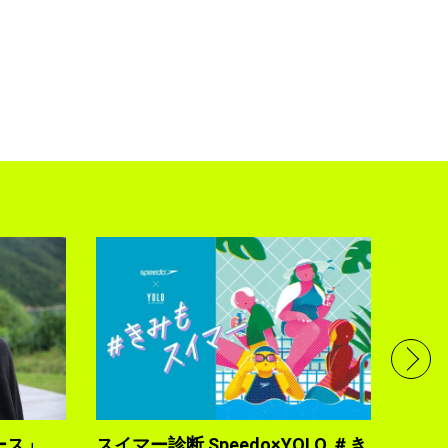
フル
で完
トレ
YOLO
2021.10
ース」
スイマー診断 Speedo×YOLO ＃き