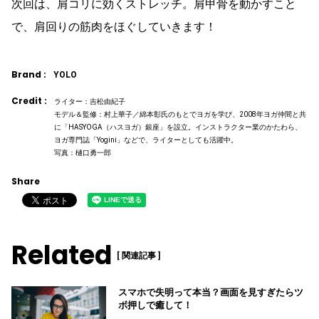
次回は、肩コリに効くストレッチ。肩甲骨を動かすこと
で、肩回りの筋肉をほぐしていきます！
Brand :
YOLO
Credit :
ライター：吉松由紀子
モデル＆監修：村上華子／綿本彰氏のもとでヨガを学び、2008年ヨガ仲間と共
に「HASYOGA（ハスヨガ）銀座」を設立。インストラクター業のかたわら、
ヨガ専門誌「Yogini」などで、ライターとしても活躍中。
写真：樋口勇一郎
Share
Related
[ 関連記事 ]
スマホで失明って本当？画面を見すぎたらツ
ボ押しで癒して！