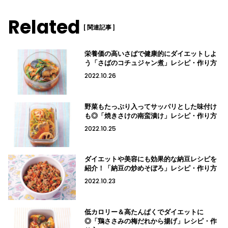
Related
[ 関連記事 ]
栄養価の高いさばで健康的にダイエットしよ
う「さばのコチュジャン煮」レシピ・作り方
2022.10.26
野菜もたっぷり入ってサッパリとした味付け
も◎「焼きさけの南蛮漬け」レシピ・作り方
2022.10.25
ダイエットや美容にも効果的な納豆レシピを
紹介！「納豆の炒めそぼろ」レシピ・作り方
2022.10.23
低カロリー＆高たんぱくでダイエットに
◎「鶏ささみの梅だれから揚げ」レシピ・作