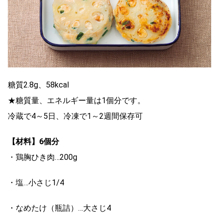
糖質2.8g、58kcal
★糖質量、エネルギー量は1個分です。
冷蔵で4～5日、冷凍で1～2週間保存可
【材料】6個分
・鶏胸ひき肉…200g
・塩…小さじ1/4
・なめたけ（瓶詰）…大さじ4