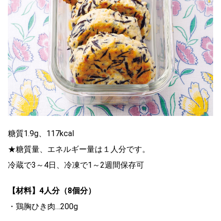
糖質1.9g、117kcal
★糖質量、エネルギー量は１人分です。
冷蔵で3～4日、冷凍で1～2週間保存可
【材料】4人分（8個分）
・鶏胸ひき肉…200g