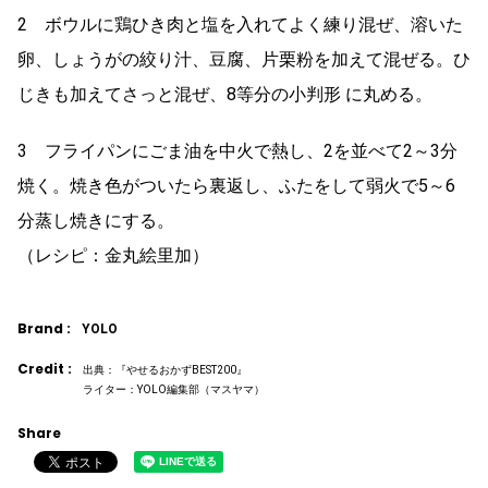
2 ボウルに鶏ひき肉と塩を入れてよく練り混ぜ、溶いた
卵、しょうがの絞り汁、豆腐、片栗粉を加えて混ぜる。ひ
じきも加えてさっと混ぜ、8等分の小判形 に丸める。
3 フライパンにごま油を中火で熱し、2を並べて2～3分
焼く。焼き色がついたら裏返し、ふたをして弱火で5～6
分蒸し焼きにする。
（レシピ：金丸絵里加）
Brand :
YOLO
Credit :
出典：『やせるおかずBEST200』
ライター：YOLO編集部（マスヤマ）
Share