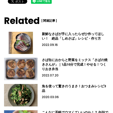
Related
[ 関連記事 ]
新鮮なさばが手に入ったらぜひ作ってほし
い！ 絶品「しめさば」レシピ・作り方
2022.09.16
さば缶におからと野菜をミックス「さばの焼
きさんが」｜1品10分で完成！やせる！つく
りおき弁当
2022.07.20
魚を使って驚きのうまさ！おつまみレシピ3
品
2020.03.06
こんなに手軽でウマくていいのか！？ 缶詰で