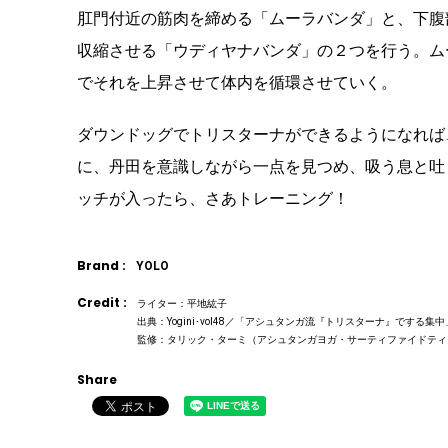
肛門付近の筋肉を締める「ムーラバンダ」と、下腹
収縮させる「ウディヤナバンダ」の２つを行う。ム
でそれを上昇させて体内を循環させていく。
ダウンドッグでトリスターナができるようになれば
に、丹田を意識しながら一点を見つめ、吸う息と吐
ッチが入ったら、さあトレーニング！
Brand :
YOLO
Credit :
ライター：平地紘子
出典：Yogini･vol48／「アシュタンガ流『トリスターナ』でする集中
監修：タリック・ターミ（アシュタンガヨガ・サーティファイドティ
Share