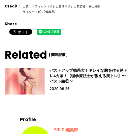
Credit :
出典：『フィットネスジム超活用術』出典監修：横山格朗
ライター：YOLO編集部
Share
Related
[ 関連記事 ]
バストアップ効果大！キレイな胸を作る筋ト
レ4カ条！【理学療法士が教える美トレ】〜
バスト編②〜
2020.06.26
Profile
YOLO 編集部