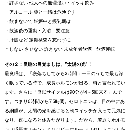
・許さない 他人への無理強い・イッキ飲み
・アルコール 薬と一緒は危険です
・飲まないで 妊娠中と授乳期は
・飲酒後の運動・入浴 要注意
・肝臓など 定期検査を忘れずに
＊しない させない 許さない 未成年者飲酒・飲酒運転
その２：良睡の目覚ましは、”太陽の光”！
最良眠は、「寝落ちしてから3時間：一日のうちで最も深
く眠っている時で、成長ホルモンが出る」時と言われてい
ます。さらに「良眠サイクルは90分が4～5回来る」んで
す。つまり6時間から7.5時間。セロトニンは、目の中にあ
る網膜が、太陽の光を感じると朝スイッチが入って元気に
なり、夜になると休みたがります。だから、若返りホルモ
ン（成長ホルモン）とハッピーホルモン（セロトニン）を