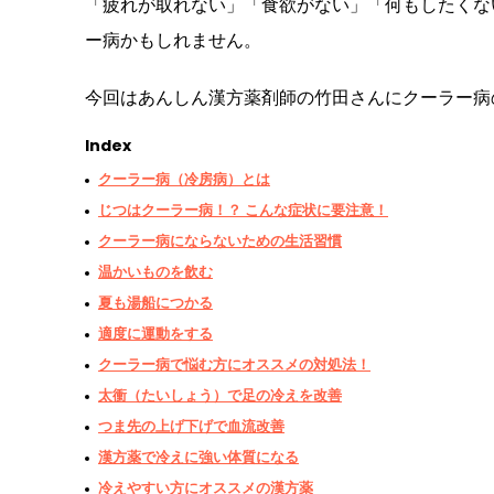
「疲れが取れない」「食欲がない」「何もしたくな
ー病かもしれません。
今回はあんしん漢方薬剤師の竹田さんにクーラー病
Index
クーラー病（冷房病）とは
じつはクーラー病！？ こんな症状に要注意！
クーラー病にならないための生活習慣
温かいものを飲む
夏も湯船につかる
適度に運動をする
クーラー病で悩む方にオススメの対処法！
太衝（たいしょう）で足の冷えを改善
つま先の上げ下げで血流改善
漢方薬で冷えに強い体質になる
冷えやすい方にオススメの漢方薬