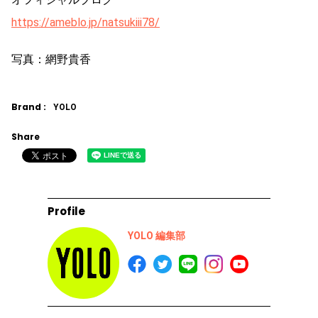
https://ameblo.jp/natsukiii78/
写真：網野貴香
Brand :
YOLO
Share
Profile
YOLO 編集部