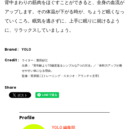
背中まわりの筋肉をほぐすことができると、全身の血流が
アップします。その体温が下がる時が、ちょうど眠くなっ
ていくころ。眠気を逃さずに、上手に眠りに就けるよう
に、リラックスしていましょう。
Brand :
YOLO
Credit :
ライター：豊田紗江
出典：『実年齢より10歳若返るシンプルな7つの方法』／「体幹力アップが痩
せやすい体になる理由」
監修：菅原順二(トレーニング・スタジオ・アランチャ主宰)
Share
Profile
YOLO 編集部