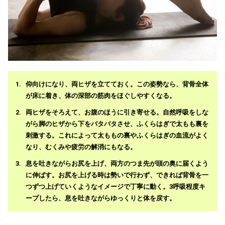
仰向けになり、両ヒザを立てておく。この姿勢なら、背骨全体
が床に着き、体の深部の筋肉をほぐしやすくなる。
両ヒザをそろえて、お腹のほうに引き寄せる。自然呼吸をしな
がら脚のヒザから下をバタバタさせ、ふくらはぎで太もも裏を
刺激する。これによって太ももの裏やふくらはぎの血流がよく
なり、むくみや疲労の解消にもなる。
息を吐きながらお尻を上げ、両方のつま先が頭の奥に届くよう
に伸ばす。お尻を上げる時は勢いで行わず、できれば背骨を一
つずつ上げていくようなイメージで丁寧に動く。3呼吸程度キ
ープしたら、息を吐きながらゆっくりと体を戻す。