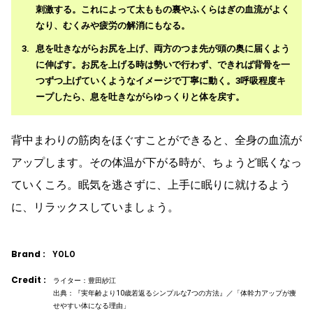
刺激する。これによって太ももの裏やふくらはぎの血流がよく
なり、むくみや疲労の解消にもなる。
息を吐きながらお尻を上げ、両方のつま先が頭の奥に届くよう
に伸ばす。お尻を上げる時は勢いで行わず、できれば背骨を一
つずつ上げていくようなイメージで丁寧に動く。3呼吸程度キ
ープしたら、息を吐きながらゆっくりと体を戻す。
背中まわりの筋肉をほぐすことができると、全身の血流が
アップします。その体温が下がる時が、ちょうど眠くなっ
ていくころ。眠気を逃さずに、上手に眠りに就けるよう
に、リラックスしていましょう。
Brand :
YOLO
Credit :
ライター：豊田紗江
出典：『実年齢より10歳若返るシンプルな7つの方法』／「体幹力アップが痩
せやすい体になる理由」