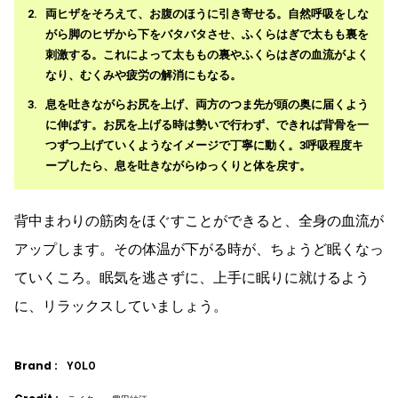
両ヒザをそろえて、お腹のほうに引き寄せる。自然呼吸をしな
がら脚のヒザから下をバタバタさせ、ふくらはぎで太もも裏を
刺激する。これによって太ももの裏やふくらはぎの血流がよく
なり、むくみや疲労の解消にもなる。
息を吐きながらお尻を上げ、両方のつま先が頭の奥に届くよう
に伸ばす。お尻を上げる時は勢いで行わず、できれば背骨を一
つずつ上げていくようなイメージで丁寧に動く。3呼吸程度キ
ープしたら、息を吐きながらゆっくりと体を戻す。
背中まわりの筋肉をほぐすことができると、全身の血流が
アップします。その体温が下がる時が、ちょうど眠くなっ
ていくころ。眠気を逃さずに、上手に眠りに就けるよう
に、リラックスしていましょう。
Brand :
YOLO