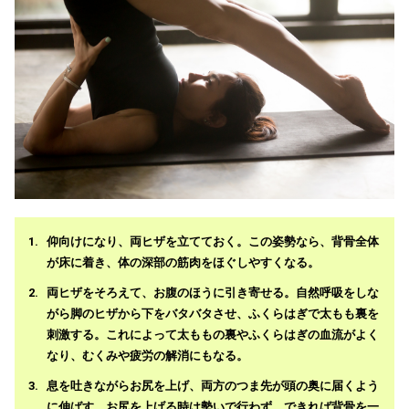
仰向けになり、両ヒザを立てておく。この姿勢なら、背骨全体
が床に着き、体の深部の筋肉をほぐしやすくなる。
両ヒザをそろえて、お腹のほうに引き寄せる。自然呼吸をしな
がら脚のヒザから下をバタバタさせ、ふくらはぎで太もも裏を
刺激する。これによって太ももの裏やふくらはぎの血流がよく
なり、むくみや疲労の解消にもなる。
息を吐きながらお尻を上げ、両方のつま先が頭の奥に届くよう
に伸ばす。お尻を上げる時は勢いで行わず、できれば背骨を一