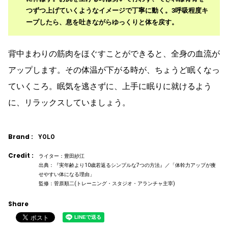
つずつ上げていくようなイメージで丁寧に動く。3呼吸程度キ
ープしたら、息を吐きながらゆっくりと体を戻す。
背中まわりの筋肉をほぐすことができると、全身の血流が
アップします。その体温が下がる時が、ちょうど眠くなっ
ていくころ。眠気を逃さずに、上手に眠りに就けるよう
に、リラックスしていましょう。
Brand :
YOLO
Credit :
ライター：豊田紗江
出典：『実年齢より10歳若返るシンプルな7つの方法』／「体幹力アップが痩
せやすい体になる理由」
監修：菅原順二(トレーニング・スタジオ・アランチャ主宰)
Share