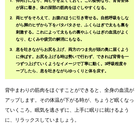
仰向けになり、両ヒザを立てておく。この姿勢なら、背骨全体
が床に着き、体の深部の筋肉をほぐしやすくなる。
両ヒザをそろえて、お腹のほうに引き寄せる。自然呼吸をしな
がら脚のヒザから下をバタバタさせ、ふくらはぎで太もも裏を
刺激する。これによって太ももの裏やふくらはぎの血流がよく
なり、むくみや疲労の解消にもなる。
息を吐きながらお尻を上げ、両方のつま先が頭の奥に届くよう
に伸ばす。お尻を上げる時は勢いで行わず、できれば背骨を一
つずつ上げていくようなイメージで丁寧に動く。3呼吸程度キ
ープしたら、息を吐きながらゆっくりと体を戻す。
背中まわりの筋肉をほぐすことができると、全身の血流が
アップします。その体温が下がる時が、ちょうど眠くなっ
ていくころ。眠気を逃さずに、上手に眠りに就けるよう
に、リラックスしていましょう。