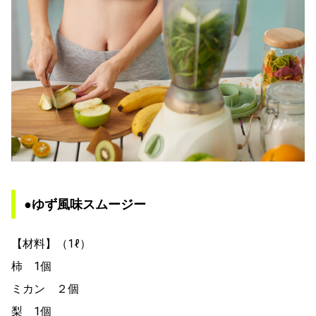
●ゆず風味スムージー
【材料】（1ℓ）
柿 1個
ミカン ２個
梨 1個