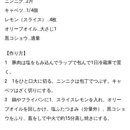
ニンニク…2片
キャベツ…1/4個
レモン（スライス）…4枚
オリーブオイル…大さじ1
黒コショウ…適量
【作り方】
1 豚肉は塩をもみ込んでラップで包んで1日冷蔵庫で置
く。
2 1をひと口大に切る。ニンニクは包丁でつぶす。キャ
ベツはざく切りにする。
3 鍋やフライパンに1、スライスレモンを入れ、オリー
ブオイルを回しかけ、塩ふたつまみ（分量外）、黒コショ
ウをふり、蓋をして中火で約15分蒸し焼きにする。