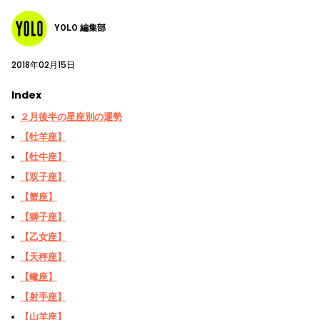
YOLO 編集部
2018年02月15日
Index
２月後半の星座別の運勢
【牡羊座】
【牡牛座】
【双子座】
【蟹座】
【獅子座】
【乙女座】
【天秤座】
【蠍座】
【射手座】
【山羊座】