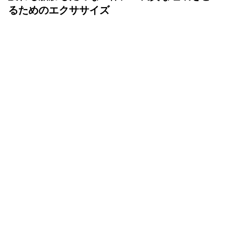
るためのエクササイズ
YOLO 編集部
2026年07月01日
眠りは人生の中でも重要な時間
体も心も健康で気持ちよく生きるために、いい睡眠は重要
です。眠りが浅かったり、短かすぎたり長すぎたりと、体
が満足しない状態が続くと、結果的に疲れが抜けず、脂肪
をためる体質になってしまいます。
睡眠は自律神経のスイッチが入れ替わり、昼間の交感神経