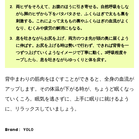
両ヒザをそろえて、お腹のほうに引き寄せる。自然呼吸をしな
がら脚のヒザから下をバタバタさせ、ふくらはぎで太もも裏を
刺激する。これによって太ももの裏やふくらはぎの血流がよく
なり、むくみや疲労の解消にもなる。
息を吐きながらお尻を上げ、両方のつま先が頭の奥に届くよう
に伸ばす。お尻を上げる時は勢いで行わず、できれば背骨を一
つずつ上げていくようなイメージで丁寧に動く。3呼吸程度キ
ープしたら、息を吐きながらゆっくりと体を戻す。
背中まわりの筋肉をほぐすことができると、全身の血流が
アップします。その体温が下がる時が、ちょうど眠くなっ
ていくころ。眠気を逃さずに、上手に眠りに就けるよう
に、リラックスしていましょう。
Brand :
YOLO