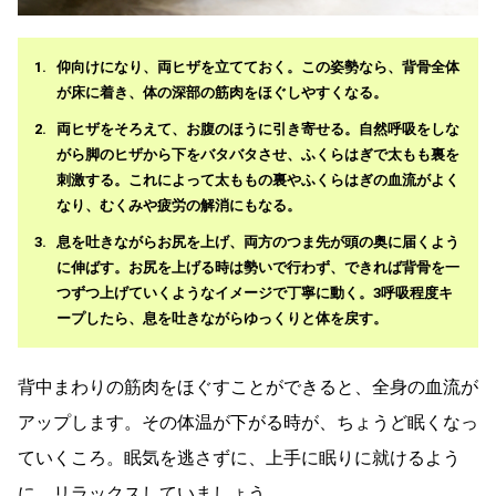
仰向けになり、両ヒザを立てておく。この姿勢なら、背骨全体
が床に着き、体の深部の筋肉をほぐしやすくなる。
両ヒザをそろえて、お腹のほうに引き寄せる。自然呼吸をしな
がら脚のヒザから下をバタバタさせ、ふくらはぎで太もも裏を
刺激する。これによって太ももの裏やふくらはぎの血流がよく
なり、むくみや疲労の解消にもなる。
息を吐きながらお尻を上げ、両方のつま先が頭の奥に届くよう
に伸ばす。お尻を上げる時は勢いで行わず、できれば背骨を一
つずつ上げていくようなイメージで丁寧に動く。3呼吸程度キ
ープしたら、息を吐きながらゆっくりと体を戻す。
背中まわりの筋肉をほぐすことができると、全身の血流が
アップします。その体温が下がる時が、ちょうど眠くなっ
ていくころ。眠気を逃さずに、上手に眠りに就けるよう
に、リラックスしていましょう。