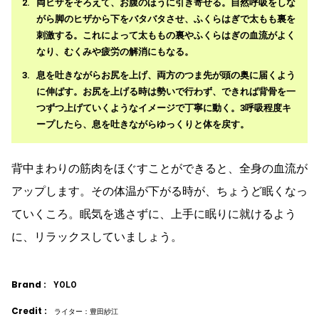
両ヒザをそろえて、お腹のほうに引き寄せる。自然呼吸をしな
がら脚のヒザから下をバタバタさせ、ふくらはぎで太もも裏を
刺激する。これによって太ももの裏やふくらはぎの血流がよく
なり、むくみや疲労の解消にもなる。
息を吐きながらお尻を上げ、両方のつま先が頭の奥に届くよう
に伸ばす。お尻を上げる時は勢いで行わず、できれば背骨を一
つずつ上げていくようなイメージで丁寧に動く。3呼吸程度キ
ープしたら、息を吐きながらゆっくりと体を戻す。
背中まわりの筋肉をほぐすことができると、全身の血流が
アップします。その体温が下がる時が、ちょうど眠くなっ
ていくころ。眠気を逃さずに、上手に眠りに就けるよう
に、リラックスしていましょう。
Brand :
YOLO
Credit :
ライター：豊田紗江