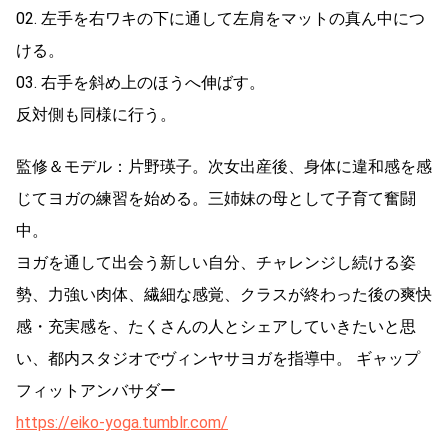
02. 左手を右ワキの下に通して左肩をマットの真ん中につ
ける。
03. 右手を斜め上のほうへ伸ばす。
反対側も同様に行う。
監修＆モデル：片野瑛子。次女出産後、身体に違和感を感
じてヨガの練習を始める。三姉妹の母として子育て奮闘
中。
ヨガを通して出会う新しい自分、チャレンジし続ける姿
勢、力強い肉体、繊細な感覚、クラスが終わった後の爽快
感・充実感を、たくさんの人とシェアしていきたいと思
い、都内スタジオでヴィンヤサヨガを指導中。 ギャップ
フィットアンバサダー
https://eiko-yoga.tumblr.com/