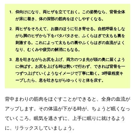
仰向けになり、両ヒザを立てておく。この姿勢なら、背骨全体
が床に着き、体の深部の筋肉をほぐしやすくなる。
両ヒザをそろえて、お腹のほうに引き寄せる。自然呼吸をしな
がら脚のヒザから下をバタバタさせ、ふくらはぎで太もも裏を
刺激する。これによって太ももの裏やふくらはぎの血流がよく
なり、むくみや疲労の解消にもなる。
息を吐きながらお尻を上げ、両方のつま先が頭の奥に届くよう
に伸ばす。お尻を上げる時は勢いで行わず、できれば背骨を一
つずつ上げていくようなイメージで丁寧に動く。3呼吸程度キ
ープしたら、息を吐きながらゆっくりと体を戻す。
背中まわりの筋肉をほぐすことができると、全身の血流が
アップします。その体温が下がる時が、ちょうど眠くなっ
ていくころ。眠気を逃さずに、上手に眠りに就けるよう
に、リラックスしていましょう。