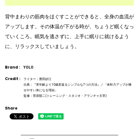
背中まわりの筋肉をほぐすことができると、全身の血流が
アップします。その体温が下がる時が、ちょうど眠くなっ
ていくころ。眠気を逃さずに、上手に眠りに就けるよう
に、リラックスしていましょう。
Brand :
YOLO
Credit :
ライター：豊田紗江
出典：『実年齢より10歳若返るシンプルな7つの方法』／「体幹力アップが痩
せやすい体になる理由」
監修：菅原順二(トレーニング・スタジオ・アランチャ主宰)
Share