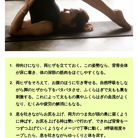
仰向けになり、両ヒザを立てておく。この姿勢なら、背骨全体
が床に着き、体の深部の筋肉をほぐしやすくなる。
両ヒザをそろえて、お腹のほうに引き寄せる。自然呼吸をしな
がら脚のヒザから下をバタバタさせ、ふくらはぎで太もも裏を
刺激する。これによって太ももの裏やふくらはぎの血流がよく
なり、むくみや疲労の解消にもなる。
息を吐きながらお尻を上げ、両方のつま先が頭の奥に届くよう
に伸ばす。お尻を上げる時は勢いで行わず、できれば背骨を一
つずつ上げていくようなイメージで丁寧に動く。3呼吸程度キ
ープしたら、息を吐きながらゆっくりと体を戻す。