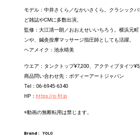
モデル：中井さくら／なかいさくら。クラシックバレエ、日
ど雑誌やCMに多数出演。
監修：大江清一朗／おおえせいいちろう。横浜元町
ンや、鍼灸按摩マッサージ指圧師としても活躍。
ヘアメイク：池永晴美
ウエア：タンクトップ¥7,200、アクティブタイツ¥5,
商品問い合わせ先：ボディーアートジャパン
Tel：06-6945-6340
HP：
https://g-fit.jp
※動画の無断転用は禁じます。
Brand :
YOLO