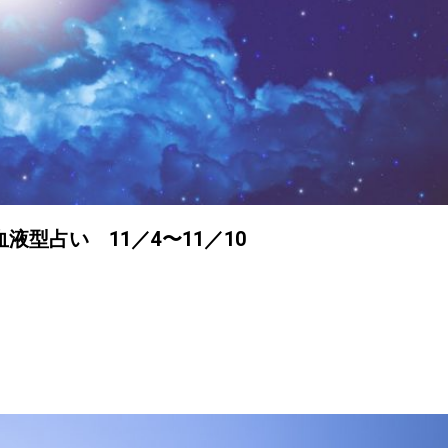
型占い 11／4〜11／10