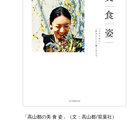
「高山都の美 食 姿」（文：高山都/双葉社）