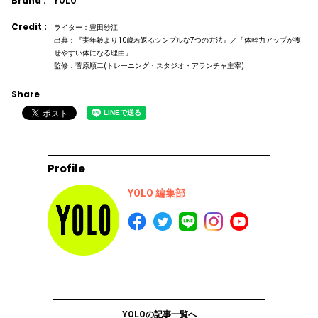
Brand :
YOLO
Credit :
ライター：豊田紗江
出典：『実年齢より10歳若返るシンプルな7つの方法』／「体幹力アップが痩
せやすい体になる理由」
監修：菅原順二(トレーニング・スタジオ・アランチャ主宰)
Share
Profile
YOLO 編集部
YOLOの記事一覧へ