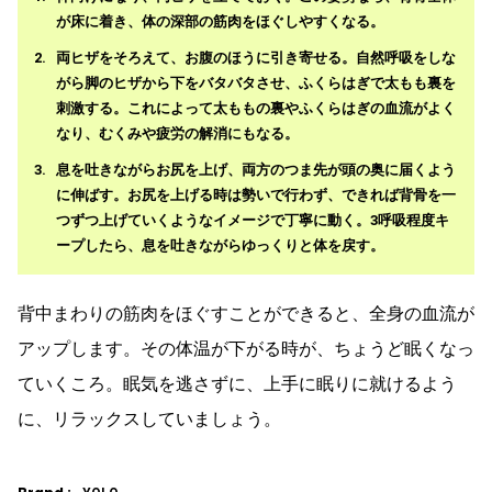
が床に着き、体の深部の筋肉をほぐしやすくなる。
両ヒザをそろえて、お腹のほうに引き寄せる。自然呼吸をしな
がら脚のヒザから下をバタバタさせ、ふくらはぎで太もも裏を
刺激する。これによって太ももの裏やふくらはぎの血流がよく
なり、むくみや疲労の解消にもなる。
息を吐きながらお尻を上げ、両方のつま先が頭の奥に届くよう
に伸ばす。お尻を上げる時は勢いで行わず、できれば背骨を一
つずつ上げていくようなイメージで丁寧に動く。3呼吸程度キ
ープしたら、息を吐きながらゆっくりと体を戻す。
背中まわりの筋肉をほぐすことができると、全身の血流が
アップします。その体温が下がる時が、ちょうど眠くなっ
ていくころ。眠気を逃さずに、上手に眠りに就けるよう
に、リラックスしていましょう。