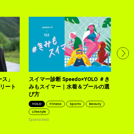
フル
で完
トレ
YOLO
2021.10
ース」
スイマー診断 Speedo×YOLO ＃き
トリート
みもスイマー｜水着＆プールの選
び方
YOLO
Fitness
Sports
Beauty
Lifestyle
Sponsored