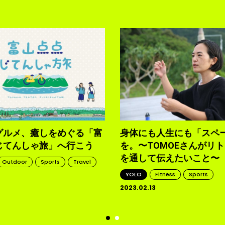
グルメ、癒しをめぐる「富
身体にも人生にも「スペ
じてんしゃ旅」へ行こう
を。〜TOMOEさんがリ
を通して伝えたいこと〜
Outdoor
Sports
Travel
YOLO
Fitness
Sports
2023.02.13
d