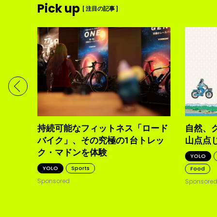
Pick up
[ 注目の記事 ]
ディメ
体現す
持続可能なフィットネス「ロード
自然、
バイク」、その究極の1台トレッ
山点点
ク・マドンを体験
YOLO
YOLO
Sports
Food
Sponsored
Sponsore