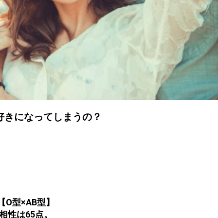
好きになってしまうの？
【O型×AB型】
相性は65点。