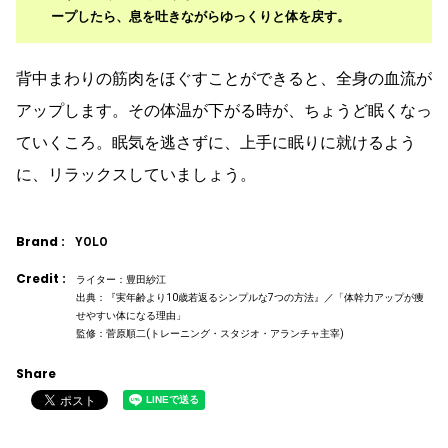
ープしたら、息を吐きながらゆっくりと体を戻す。
背中まわりの筋肉をほぐすことができると、全身の血流が
アップします。その体温が下がる時が、ちょうど眠くなっ
ていくころ。眠気を逃さずに、上手に眠りに就けるよう
に、リラックスしていましょう。
Brand :
YOLO
Credit :
ライター：豊田紗江
出典：『実年齢より10歳若返るシンプルな7つの方法』／「体幹力アップが痩
せやすい体になる理由」
監修：菅原順二(トレーニング・スタジオ・アランチャ主宰)
Share