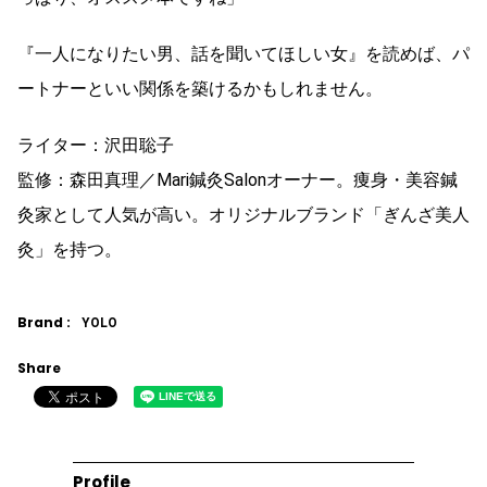
『一人になりたい男、話を聞いてほしい女』を読めば、パ
ートナーといい関係を築けるかもしれません。
ライター：沢田聡子
監修：森田真理／Mari鍼灸Salonオーナー。痩身・美容鍼
灸家として人気が高い。オリジナルブランド「ぎんざ美人
灸」を持つ。
Brand :
YOLO
Share
Profile