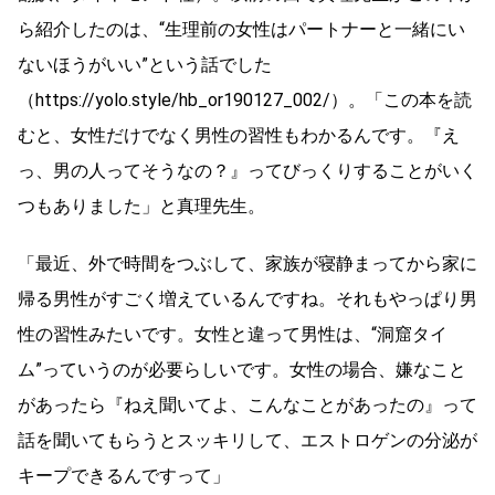
ら紹介したのは、“生理前の女性はパートナーと一緒にい
ないほうがいい”という話でした
（https://yolo.style/hb_or190127_002/）。「この本を読
むと、女性だけでなく男性の習性もわかるんです。『え
っ、男の人ってそうなの？』ってびっくりすることがいく
つもありました」と真理先生。
「最近、外で時間をつぶして、家族が寝静まってから家に
帰る男性がすごく増えているんですね。それもやっぱり男
性の習性みたいです。女性と違って男性は、“洞窟タイ
ム”っていうのが必要らしいです。女性の場合、嫌なこと
があったら『ねえ聞いてよ、こんなことがあったの』って
話を聞いてもらうとスッキリして、エストロゲンの分泌が
キープできるんですって」