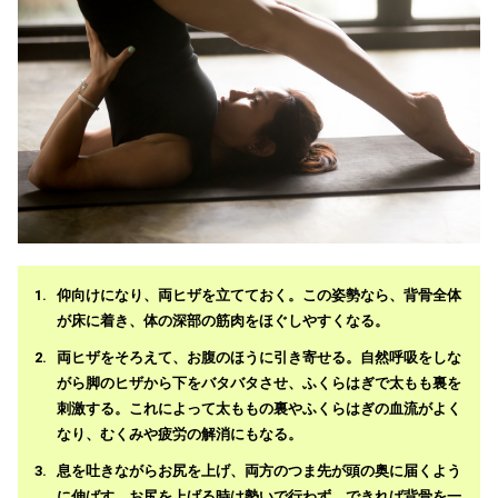
仰向けになり、両ヒザを立てておく。この姿勢なら、背骨全体
が床に着き、体の深部の筋肉をほぐしやすくなる。
両ヒザをそろえて、お腹のほうに引き寄せる。自然呼吸をしな
がら脚のヒザから下をバタバタさせ、ふくらはぎで太もも裏を
刺激する。これによって太ももの裏やふくらはぎの血流がよく
なり、むくみや疲労の解消にもなる。
息を吐きながらお尻を上げ、両方のつま先が頭の奥に届くよう
に伸ばす。お尻を上げる時は勢いで行わず、できれば背骨を一