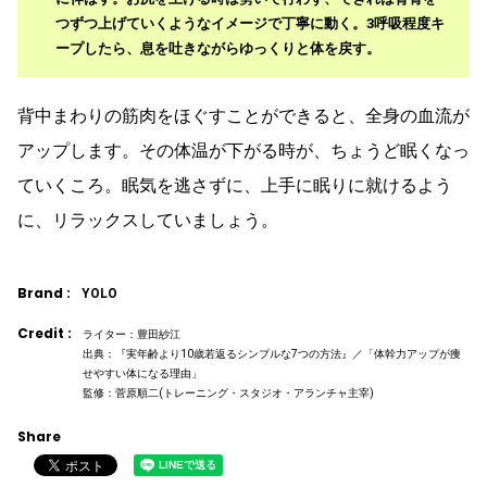
つずつ上げていくようなイメージで丁寧に動く。3呼吸程度キ
ープしたら、息を吐きながらゆっくりと体を戻す。
背中まわりの筋肉をほぐすことができると、全身の血流が
アップします。その体温が下がる時が、ちょうど眠くなっ
ていくころ。眠気を逃さずに、上手に眠りに就けるよう
に、リラックスしていましょう。
Brand :
YOLO
Credit :
ライター：豊田紗江
出典：『実年齢より10歳若返るシンプルな7つの方法』／「体幹力アップが痩
せやすい体になる理由」
監修：菅原順二(トレーニング・スタジオ・アランチャ主宰)
Share