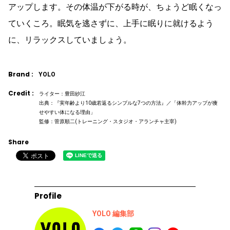
アップします。その体温が下がる時が、ちょうど眠くなっ
ていくころ。眠気を逃さずに、上手に眠りに就けるよう
に、リラックスしていましょう。
Brand :
YOLO
Credit :
ライター：豊田紗江
出典：『実年齢より10歳若返るシンプルな7つの方法』／「体幹力アップが痩
せやすい体になる理由」
監修：菅原順二(トレーニング・スタジオ・アランチャ主宰)
Share
Profile
YOLO 編集部