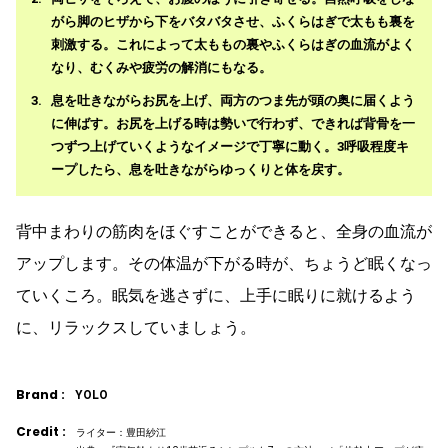
がら脚のヒザから下をバタバタさせ、ふくらはぎで太もも裏を
刺激する。これによって太ももの裏やふくらはぎの血流がよく
なり、むくみや疲労の解消にもなる。
息を吐きながらお尻を上げ、両方のつま先が頭の奥に届くよう
に伸ばす。お尻を上げる時は勢いで行わず、できれば背骨を一
つずつ上げていくようなイメージで丁寧に動く。3呼吸程度キ
ープしたら、息を吐きながらゆっくりと体を戻す。
背中まわりの筋肉をほぐすことができると、全身の血流が
アップします。その体温が下がる時が、ちょうど眠くなっ
ていくころ。眠気を逃さずに、上手に眠りに就けるよう
に、リラックスしていましょう。
Brand :
YOLO
Credit :
ライター：豊田紗江