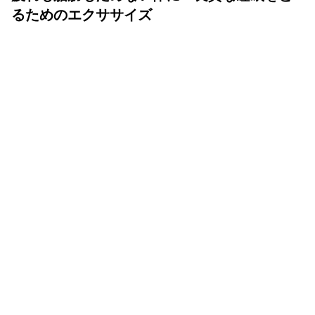
るためのエクササイズ
YOLO 編集部
2026年07月01日
眠りは人生の中でも重要な時間
体も心も健康で気持ちよく生きるために、いい睡眠は重要
です。眠りが浅かったり、短かすぎたり長すぎたりと、体
が満足しない状態が続くと、結果的に疲れが抜けず、脂肪
をためる体質になってしまいます。
睡眠は自律神経のスイッチが入れ替わり、昼間の交感神経