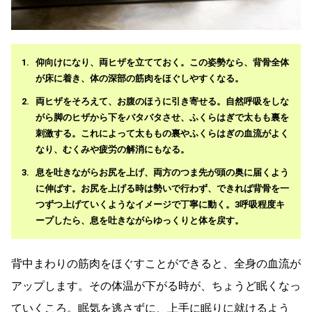
仰向けになり、両ヒザを立てておく。この姿勢なら、背骨全体
が床に着き、体の深部の筋肉をほぐしやすくなる。
両ヒザをそろえて、お腹のほうに引き寄せる。自然呼吸をしな
がら脚のヒザから下をバタバタさせ、ふくらはぎで太もも裏を
刺激する。これによって太ももの裏やふくらはぎの血流がよく
なり、むくみや疲労の解消にもなる。
息を吐きながらお尻を上げ、両方のつま先が頭の奥に届くよう
に伸ばす。お尻を上げる時は勢いで行わず、できれば背骨を一
つずつ上げていくようなイメージで丁寧に動く。3呼吸程度キ
ープしたら、息を吐きながらゆっくりと体を戻す。
背中まわりの筋肉をほぐすことができると、全身の血流が
アップします。その体温が下がる時が、ちょうど眠くなっ
ていくころ。眠気を逃さずに、上手に眠りに就けるよう