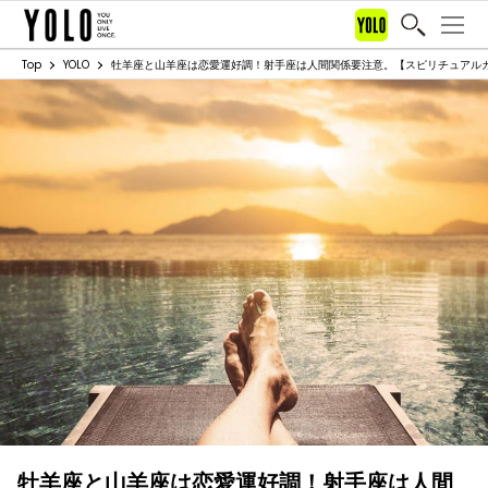
Top
YOLO
牡羊座と山羊座は恋愛運好調！射手座は人間関係要注意。【スピリチュアルカウン
牡羊座と山羊座は恋愛運好調！射手座は人間