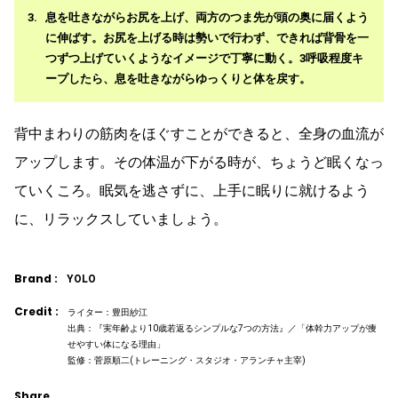
息を吐きながらお尻を上げ、両方のつま先が頭の奥に届くよう
に伸ばす。お尻を上げる時は勢いで行わず、できれば背骨を一
つずつ上げていくようなイメージで丁寧に動く。3呼吸程度キ
ープしたら、息を吐きながらゆっくりと体を戻す。
背中まわりの筋肉をほぐすことができると、全身の血流が
アップします。その体温が下がる時が、ちょうど眠くなっ
ていくころ。眠気を逃さずに、上手に眠りに就けるよう
に、リラックスしていましょう。
Brand :
YOLO
Credit :
ライター：豊田紗江
出典：『実年齢より10歳若返るシンプルな7つの方法』／「体幹力アップが痩
せやすい体になる理由」
監修：菅原順二(トレーニング・スタジオ・アランチャ主宰)
Share