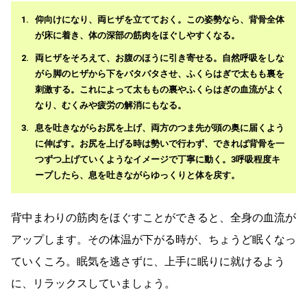
仰向けになり、両ヒザを立てておく。この姿勢なら、背骨全体
が床に着き、体の深部の筋肉をほぐしやすくなる。
両ヒザをそろえて、お腹のほうに引き寄せる。自然呼吸をしな
がら脚のヒザから下をバタバタさせ、ふくらはぎで太もも裏を
刺激する。これによって太ももの裏やふくらはぎの血流がよく
なり、むくみや疲労の解消にもなる。
息を吐きながらお尻を上げ、両方のつま先が頭の奥に届くよう
に伸ばす。お尻を上げる時は勢いで行わず、できれば背骨を一
つずつ上げていくようなイメージで丁寧に動く。3呼吸程度キ
ープしたら、息を吐きながらゆっくりと体を戻す。
背中まわりの筋肉をほぐすことができると、全身の血流が
アップします。その体温が下がる時が、ちょうど眠くなっ
ていくころ。眠気を逃さずに、上手に眠りに就けるよう
に、リラックスしていましょう。