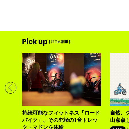
Pick up
[ 注目の記事 ]
ディメ
体現す
持続可能なフィットネス「ロード
自然、
バイク」、その究極の1台トレッ
山点点
ク・マドンを体験