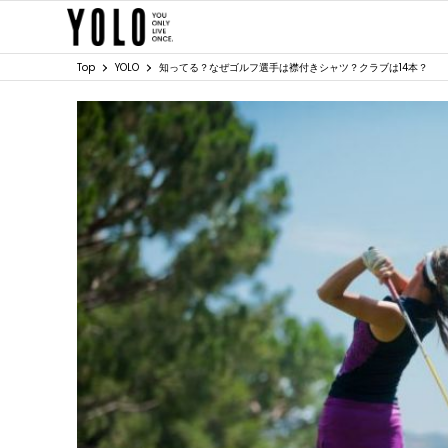
Top
YOLO
知ってる？なぜゴルフ選手は襟付きシャツ？クラブは14本？