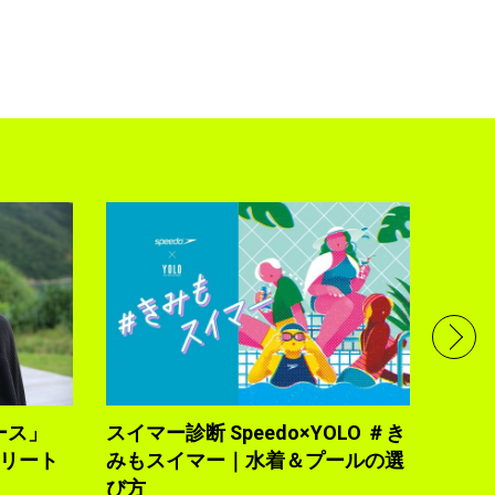
フル
で完
トレ
YOLO
2021.10
ース」
スイマー診断 Speedo×YOLO ＃き
トリート
みもスイマー｜水着＆プールの選
び方