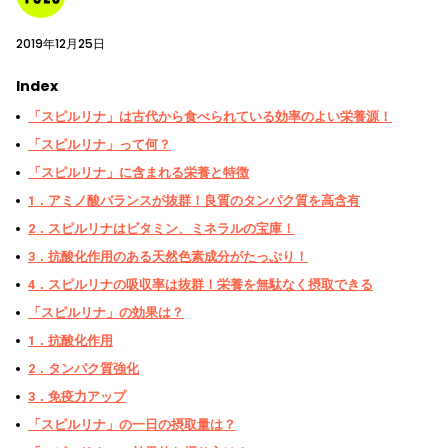
2019年12月25日
Index
「スピルリナ」は古代から食べられている効率のよい栄養源！
「スピルリナ」って何？
「スピルリナ」に含まれる栄養と特徴
1．アミノ酸バランスが抜群！良質のタンパク質を高含有
2．スピルリナはビタミン、ミネラルの宝庫！
3．抗酸化作用のある天然色素成分がたっぷり！
4．スピルリナの吸収率は抜群！栄養を無駄なく摂取できる
「スピルリナ」の効果は？
1．抗酸化作用
2．タンパク質強化
3．免疫力アップ
「スピルリナ」の一日の摂取量は？