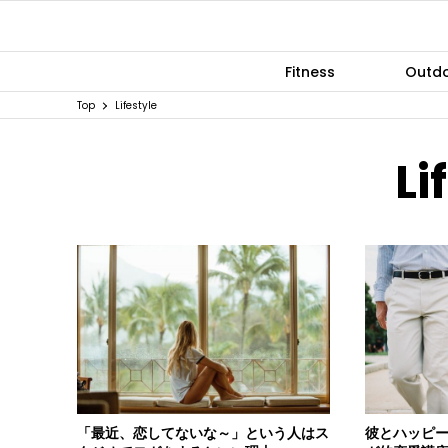
Fitness
Outd
Top
Lifestyle
Li
「最近、恋してないな～」という人はス
彼とハッピ