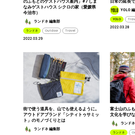
のふもとのゲストハウス案内」#7 しま
日常の延長で
なみゲストハウス シクロの家（愛媛県
YOLO 
今治市）
YOLO
Trav
ランドネ 編集部
2022.03.28
ランドネ
Outdoor
Travel
2022.03.29
街で使う道具を、山でも使えるように。
富士山のふ
アウトドアブランド「シティトゥサミッ
文化を学び
ト」のモノづくりとは
ランドネ
ランドネ 編集部
ランドネ
O