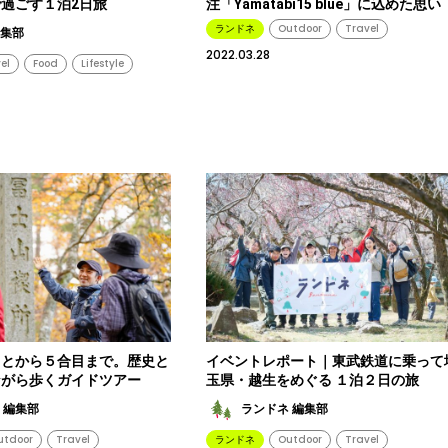
過ごす１泊2日旅
注「Yamatabi15 blue」に込めた思い
ランドネ
Outdoor
Travel
編集部
2022.03.28
el
Food
Lifestyle
もとから５合目まで。歴史と
イベントレポート｜東武鉄道に乗って
ながら歩くガイドツアー
玉県・越生をめぐる １泊２日の旅
 編集部
ランドネ 編集部
utdoor
Travel
ランドネ
Outdoor
Travel