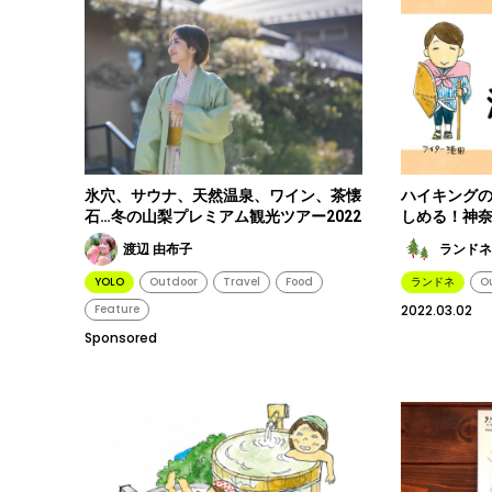
氷穴、サウナ、天然温泉、ワイン、茶懐
ハイキング
石…冬の山梨プレミアム観光ツアー2022
しめる！神
渡辺 由布子
ランドネ
YOLO
Outdoor
Travel
Food
ランドネ
O
Feature
2022.03.02
Sponsored