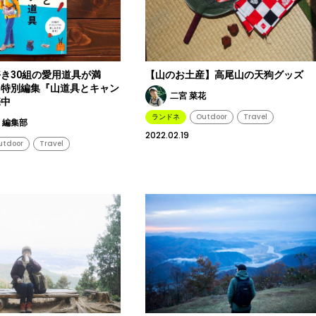
き30組の愛用道具が満
【山のお土産】高尾山の天狗グッズ
ネ特別編集『山道具とキャン
二宮 菜花
売中
ランドネ
Outdoor
Travel
 編集部
2022.02.19
utdoor
Travel