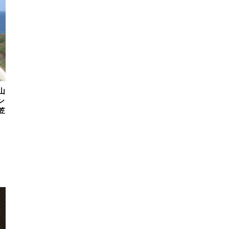
山
ン
笠