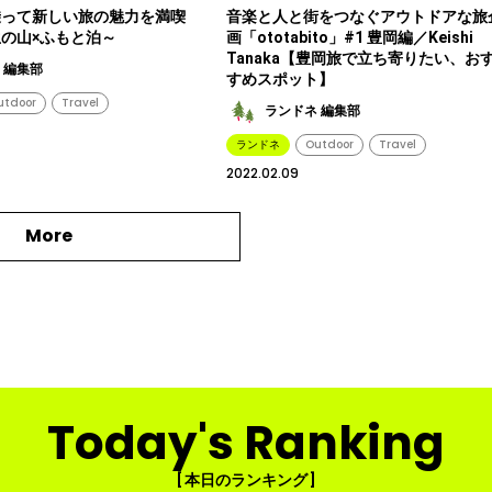
乗って新しい旅の魅力を満喫
音楽と人と街をつなぐアウトドアな旅
の山×ふもと泊～
画「ototabito」#1 豊岡編／Keishi
Tanaka【豊岡旅で立ち寄りたい、お
 編集部
すめスポット】
utdoor
Travel
ランドネ 編集部
ランドネ
Outdoor
Travel
2022.02.09
More
Today's Ranking
[ 本日のランキング ]