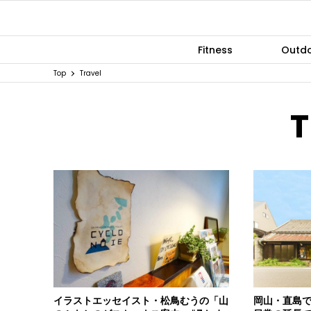
Fitness
Outd
Top
Travel
T
イラストエッセイスト・松鳥むうの「山
岡山・直島で