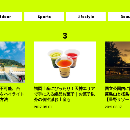
tdoor
Sports
Lifestyle
Beau
不可能。台
福岡土産にぴったり！天神エリア
国立公園内に
をハイライト
で手に入る絶品お菓子｜お菓子以
霧島山と桜島
方法
外の個性派お土産も
【星野リゾー
2017.05.01
2021.03.17