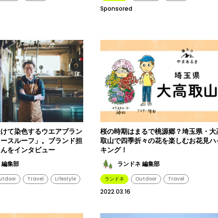
Sponsored
受けて染色するウエアブラン
桜の時期はまるで桃源郷？埼玉県・大
ゥースルーフ」。ブランド担
取山で四季折々の花を楽しむお花見ハ
さんをインタビュー
キング！
 編集部
ランドネ 編集部
utdoor
Travel
Lifestyle
ランドネ
Outdoor
Travel
2022.03.16