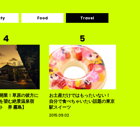
ty
Food
Travel
開業！草原の彼方に
お土産だけではもったいない！
を望む絶景温泉宿
自分で食べちゃいたい話題の東京
ト 界 霧島】
駅スイーツ
2015.09.02