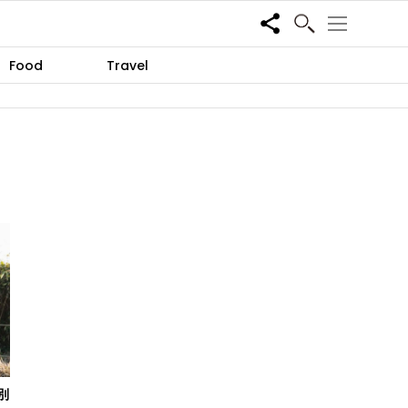
Share
Food
Travel
別