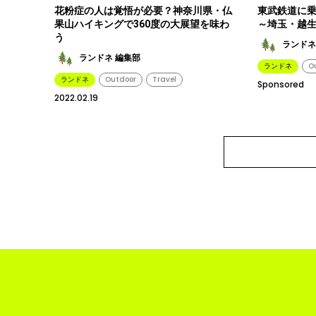
花粉症の人は覚悟が必要？神奈川県・仏
東武鉄道に
果山ハイキングで360度の大展望を味わ
～埼玉・越生
う
ランドネ
ランドネ 編集部
ランドネ
O
ランドネ
Outdoor
Travel
Sponsored
2022.02.19