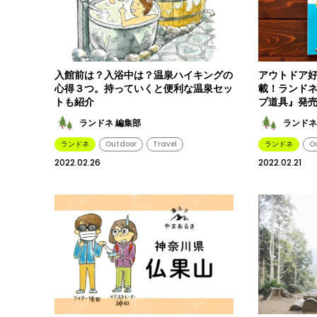
入館前は？入浴中は？温泉ハイキングの
アウトドア好
心得３つ。持っていくと便利な温泉セッ
載！ランド
トも紹介
プ道具』発
ランドネ 編集部
ランドネ
ランドネ
Outdoor
Travel
ランドネ
O
2022.02.26
2022.02.21