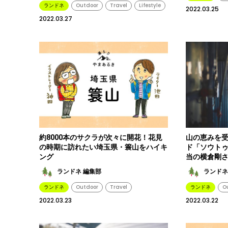
ランドネ
Outdoor
Travel
Lifestyle
2022.03.25
2022.03.27
約8000本のサクラが次々に開花！花見
山の恵みを
の時期に訪れたい埼玉県・簑山をハイキ
ド「ソウト
ング
当の横倉剛
ランドネ 編集部
ランドネ
ランドネ
Outdoor
Travel
ランドネ
O
2022.03.23
2022.03.22