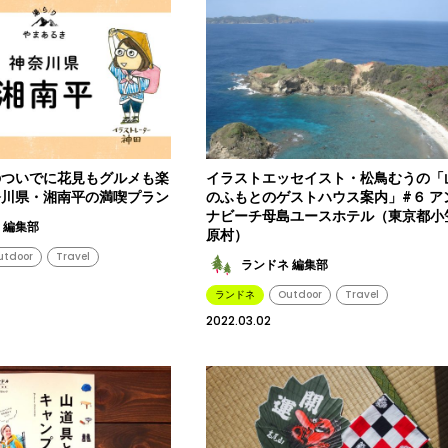
のついでに花見もグルメも楽
イラストエッセイスト・松鳥むうの「
奈川県・湘南平の満喫プラン
のふもとのゲストハウス案内」#６ ア
ナビーチ母島ユースホテル（東京都小
 編集部
原村）
utdoor
Travel
ランドネ 編集部
ランドネ
Outdoor
Travel
2022.03.02