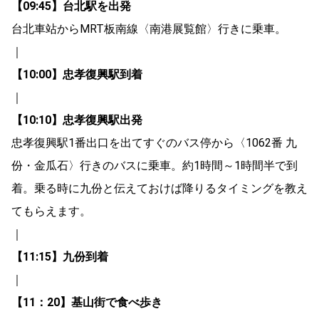
【09:45】台北駅を出発
台北車站からMRT板南線〈南港展覧館〉行きに乗車。
｜
【10:00】忠孝復興駅到着
｜
【10:10】忠孝復興駅出発
忠孝復興駅1番出口を出てすぐのバス停から〈1062番 九
份・金瓜石〉行きのバスに乗車。約1時間～1時間半で到
着。乗る時に九份と伝えておけば降りるタイミングを教え
てもらえます。
｜
【11:15】九份到着
｜
【11：20】基山街で食べ歩き