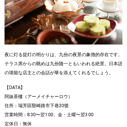
夜に灯る提灯の明かりは、九份の夜景の象徴的存在です。
テラス席からの眺めは九份随一ともいわれる絶景。日本語
の堪能な店主との会話が華を添えてくれるでしょう。
【DATA】
阿妹茶樓（アーメイチャーロウ）
住所：瑞芳區豎崎路市下巷20號
営業時間：8:30〜翌1:00、金・土曜〜翌3:00
定休日：無休