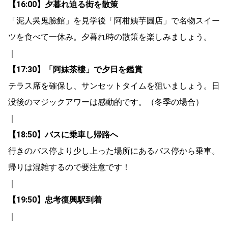
【16:00】夕暮れ迫る街を散策
「泥人吳鬼臉館」を見学後「阿柑姨芋圓店」で名物スイー
ツを食べて一休み。夕暮れ時の散策を楽しみましょう。
｜
【17:30】「阿妹茶樓」で夕日を鑑賞
テラス席を確保し、サンセットタイムを狙いましょう。日
没後のマジックアワーは感動的です。（冬季の場合）
｜
【18:50】バスに乗車し帰路へ
行きのバス停より少し上った場所にあるバス停から乗車。
帰りは混雑するので要注意です！
｜
【19:50】忠考復興駅到着
｜