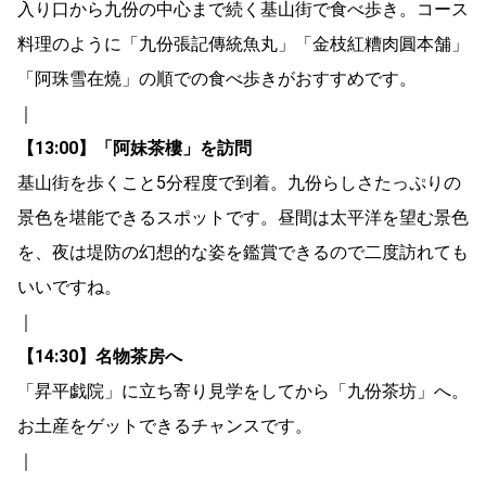
入り口から九份の中心まで続く基山街で食べ歩き。コース
料理のように「九份張記傳統魚丸」「金枝紅糟肉圓本舗」
「阿珠雪在燒」の順での食べ歩きがおすすめです。
｜
【13:00】「阿妹茶樓」を訪問
基山街を歩くこと5分程度で到着。九份らしさたっぷりの
景色を堪能できるスポットです。昼間は太平洋を望む景色
を、夜は堤防の幻想的な姿を鑑賞できるので二度訪れても
いいですね。
｜
【14:30】名物茶房へ
「昇平戯院」に立ち寄り見学をしてから「九份茶坊」へ。
お土産をゲットできるチャンスです。
｜