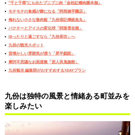
“千と千尋”にも出たプニプニ肉「金枝紅糟肉圓本舗」
モチモチの食感が癖になる「阿柑姨芋圓店」
侮れない小さな魯肉飯「九份張記傳統魚丸」
パクチーとアイスの変化球「阿珠雪在燒」
ゆったりと過ごすなら「九份茶坊」へ
九份の観光スポット
昔懐かしい雰囲気が漂う「昇平戯院」
摩訶不思議なお面屋敷「泥人吳鬼臉館」
九份観光 編集部がおすすめする1DAYプラン
九份は独特の風景と情緒ある町並みを
楽しみたい