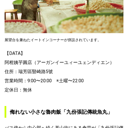
展望台を兼ねたイートインコーナーが併設されています。
【DATA】
阿柑姨芋圓店（アーガンイーユィーユェンディエン）
住所：瑞芳區豎崎路5號
営業時間：9:00〜20:00 ※土曜〜22:00
定休日：無休
侮れない小さな魯肉飯「九份張記傳統魚丸」
バス停から中心部へ続く基山街にある食堂が「九份張記傳