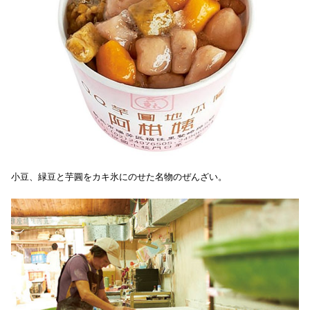
小豆、緑豆と芋圓をカキ氷にのせた名物のぜんざい。