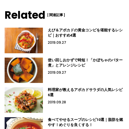
Related
[ 関連記事 ]
えび＆アボカドの黄金コンビを堪能するレシ
ピ｜おすすめ4選
2019.09.27
使い回しおかずで時短！「かぼちゃのバター
煮」とアレンジレシピ
2019.09.27
料理家が教えるアボカドサラダの人気レシピ
6選
2019.09.28
食べてやせるスープのレシピ10選｜脂肪を燃
やす！めぐりを良くする！