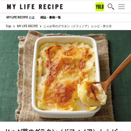
MY LIFE RECIPE とは
雑誌・書籍一覧
Top
MY LIFE RECIPE
じゃが芋のグラタン（ドフィノア） レシピ・作り方