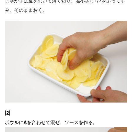
じゃが芋は皮をむいて薄く切り、塩小さじ1/2をふっても
み、そのままおく。
[2]
ボウルに
A
を合わせて混ぜ、ソースを作る。