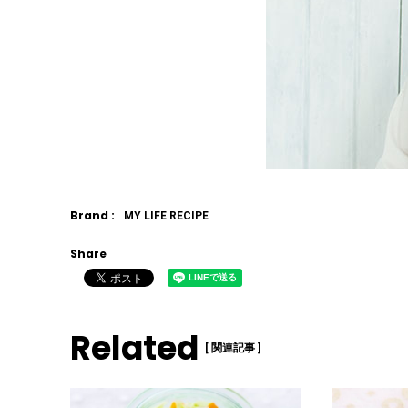
Brand :
MY LIFE RECIPE
Share
Related
[ 関連記事 ]