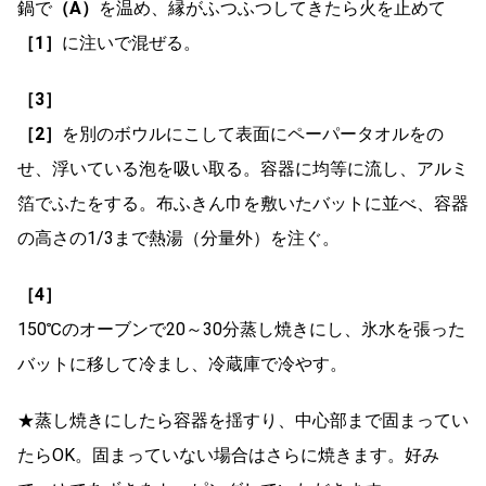
鍋で
（A）
を温め、縁がふつふつしてきたら火を止めて
［1］
に注いで混ぜる。
［3］
［2］
を別のボウルにこして表面にペーパータオルをの
せ、浮いている泡を吸い取る。容器に均等に流し、アルミ
箔でふたをする。布ふきん巾を敷いたバットに並べ、容器
の高さの1/3まで熱湯（分量外）を注ぐ。
［4］
150℃のオーブンで20～30分蒸し焼きにし、氷水を張った
バットに移して冷まし、冷蔵庫で冷やす。
★蒸し焼きにしたら容器を揺すり、中心部まで固まってい
たらOK。固まっていない場合はさらに焼きます。好み