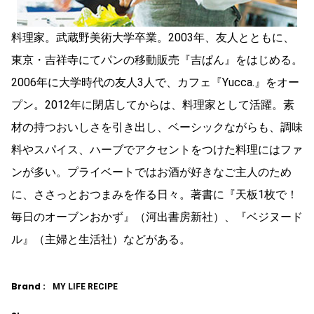
料理家。武蔵野美術大学卒業。2003年、友人とともに、
東京・吉祥寺にてパンの移動販売『吉ぱん』をはじめる。
2006年に大学時代の友人3人で、カフェ『Yucca.』をオー
プン。2012年に閉店してからは、料理家として活躍。素
材の持つおいしさを引き出し、ベーシックながらも、調味
料やスパイス、ハーブでアクセントをつけた料理にはファ
ンが多い。プライベートではお酒が好きなご主人のため
に、ささっとおつまみを作る日々。著書に『天板1枚で！
毎日のオーブンおかず』（河出書房新社）、『ベジヌード
ル』（主婦と生活社）などがある。
Brand :
MY LIFE RECIPE